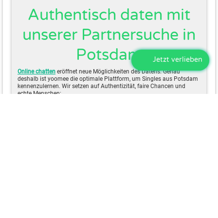
Authentisch daten mit
unserer Partnersuche in
Potsdam
Jetzt verlieben
Online chatten
eröffnet neue Möglichkeiten des Datens. Genau
deshalb ist yoomee die optimale Plattform, um Singles aus Potsdam
kennenzulernen. Wir setzen auf Authentizität, faire Chancen und
echte Menschen:
Echte Profile
dank Echtheitsüberprüfung,
Matches
basierend auf Interessen, Humor und
Persönlichkeit,
Chatten
ohne versteckte Kosten
.
Inklusive, tolerante und vielfältige Community
und
Lokale Suche
mit der
Singlebörse für meine Stadt
Melde dich kostenlos an!