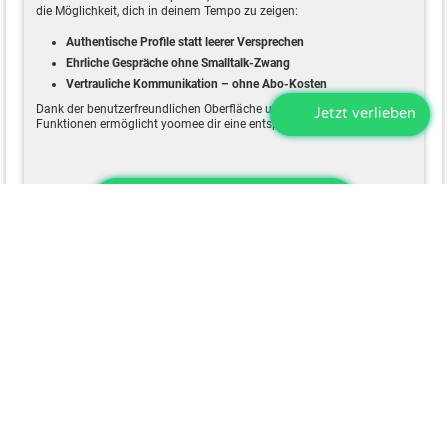
die Möglichkeit, dich in deinem Tempo zu zeigen:
Authentische Profile statt leerer Versprechen
Ehrliche Gespräche ohne Smalltalk-Zwang
Vertrauliche Kommunikation – ohne Abo-Kosten
Dank der benutzerfreundlichen Oberfläche und klar strukturierten
Jetzt verlieben
Funktionen ermöglicht yoomee dir eine entspannte Partnersuche.
Jetzt registrieren
So funktioniert Dating ab 50 mit
yoomee
Kostenloses Profil erstellen
– direkt im Browser, ohne App-
Download.
Gib nur das von dir Preis, was du möchtest
– bei yoomee
kannst du diskret und anonym chatten. Du hast die Kontrolle
darüber, was und wie viel du von dir preisgeben möchtest.