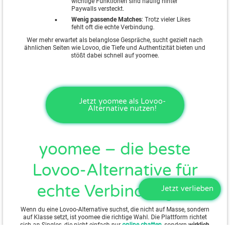
wichtige Funktionen sind häufig hinter
Paywalls versteckt.
Wenig passende Matches
: Trotz vieler Likes
fehlt oft die echte Verbindung.
Wer mehr erwartet als belanglose Gespräche, sucht gezielt nach
ähnlichen Seiten wie Lovoo, die Tiefe und Authentizität bieten und
stößt dabei schnell auf yoomee.
Jetzt yoomee als Lovoo-
Alternative nutzen!
yoomee – die beste
Lovoo-Alternative für
echte Verbindungen
Jetzt verlieben
Wenn du eine Lovoo-Alternative suchst, die nicht auf Masse, sondern
auf Klasse setzt, ist yoomee die richtige Wahl. Die Plattform richtet
sich an Singles, die nicht einfach nur
online chatten
, sondern
wirklich