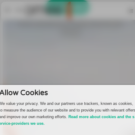
Jetzt Anmelden
Back
Unverzichtbare Bilder für dein
Articles
Profil
Der Dating-App Vergleich: Welche App passt zu dir?
yoomee Erfahrungen: Was unsere Mitglieder sagen
Gesprächsthemen für ein interessantes Date – Tipps
Mosting: einer der fieseste Dating-Trends erklärt
Allow Cookies
We value your privacy. We and our partners use trackers, known as cookies,
5 Tipps für das perfekte yoomee-Profil!
to measure the audience of our website and to provide you with relevant offer
and improve our own marketing efforts.
Read more about cookies and the s
Pia und Aaron aus Berlin
ervice-providers we use.