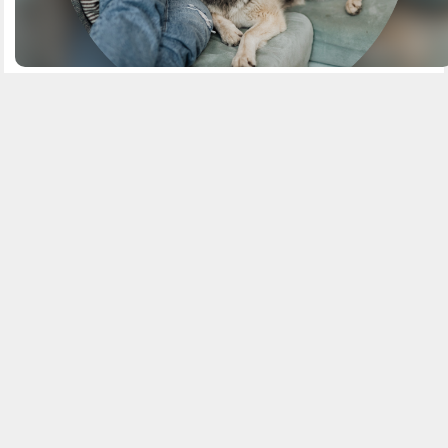
Zu guter Letzt sollte das Bonus Bild nicht fehlen. Mit diesem Bild hast du
noch einmal die Möglichkeit dich zu präsentieren. Versucht in diesem Bild
eine Seite von dir zu zeigen die du durch deine anderen Bilder nicht
aufzeigen konntest, aber auf keinen Fall fehlen dürfen.
September 23, 2020
No items found.
Jordan
Related articles
No items found.