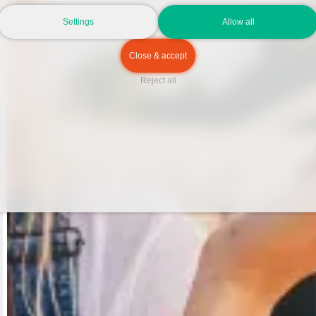
Alex und Timo aus Leipzig
Settings
Allow all
Die besten Liebeslieder
Close & accept
Reject all
Annalena und Raffael aus Hamburg
Urlaub zu Zweit
Tierische Liebe
Neu: yoomee-Slotmaschine
Flirttipps zur WM
Verrückte yoomee-Anfragen
yoomee-Dating-Apps-Bingo