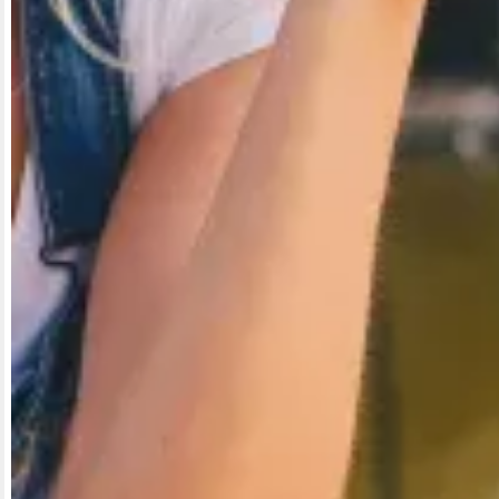
Du willst einen One-Night Stand?
Was deine Getränkewahl über dich verrät
Das verrückteste was ich für die Liebe tat
Datingchancen: iOS vs. Android
Unsere yoomee-Playlist für den Sommer
5 Tipps für die erste Nachricht
yoomee-Account löschen
yoomee-Dating mit Altersunterschied