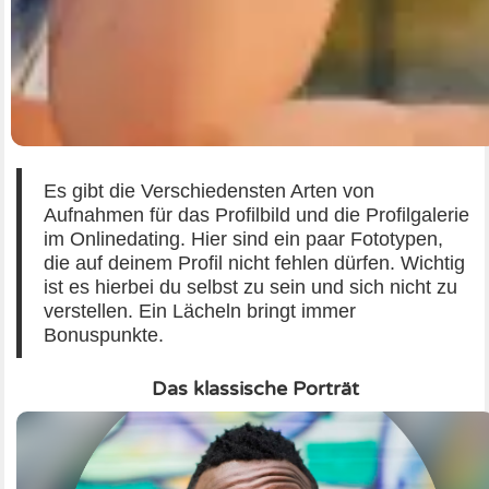
7 Sicherheitipps für das erste Date
Der Umgang mit Fake-Profilen auf yoomee.love
Drei vermeidbare Dating-Fehler die du machst
Es gibt die Verschiedensten Arten von
Flirten im Winter auf yoomee.love
Aufnahmen für das Profilbild und die Profilgalerie
im Onlinedating. Hier sind ein paar Fototypen,
die auf deinem Profil nicht fehlen dürfen. Wichtig
Wir zelebrieren das Single-Dasein!
ist es hierbei du selbst zu sein und sich nicht zu
verstellen. Ein Lächeln bringt immer
Die schönsten Liebeslieder 2018
Bonuspunkte.
Das klassische Porträt
Es weihnachtet sehr: Die schönsten Weihnachtslieder aller Zeiten
Valentinstag – Ein Tag nur für Paare?