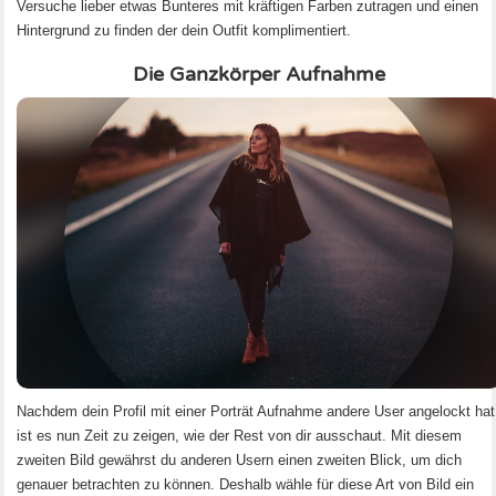
Versuche lieber etwas Bunteres mit kräftigen Farben zutragen und einen
Hintergrund zu finden der dein Outfit komplimentiert.
Das richtige Profilbild
Die Ganzkörper Aufnahme
Chatverkehr – alles nur Spaß oder schon fremdgehen?
Sicherheit im Internet
Wie du Online Kontakte knüpfst
Unverzichtbare Bilder für dein Profil
Wie flirtet man online?
Nachdem dein Profil mit einer Porträt Aufnahme andere User angelockt hat
ist es nun Zeit zu zeigen, wie der Rest von dir ausschaut. Mit diesem
zweiten Bild gewährst du anderen Usern einen zweiten Blick, um dich
genauer betrachten zu können. Deshalb wähle für diese Art von Bild ein