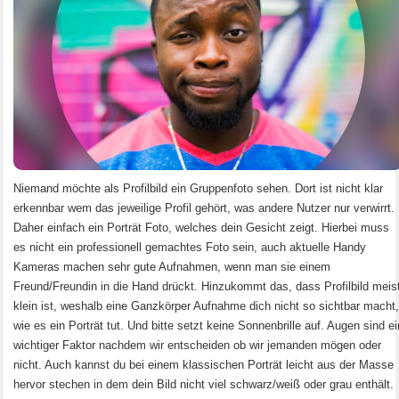
Wie du erfolgreicher bei yoomee wirst
Die 9 besten yoomee-Eisbrecher
Musik für den heißesten Sommer aller Zeiten!
Frage des Grauens: Welche Hobbys hast du?
Niemand möchte als Profilbild ein Gruppenfoto sehen. Dort ist nicht klar
Mit diesen Hobbys hast du den meisten Sex
erkennbar wem das jeweilige Profil gehört, was andere Nutzer nur verwirrt.
Daher einfach ein Porträt Foto, welches dein Gesicht zeigt. Hierbei muss
es nicht ein professionell gemachtes Foto sein, auch aktuelle Handy
Warum die meisten Leute nach dem ersten Date Sex haben
Kameras machen sehr gute Aufnahmen, wenn man sie einem
Freund/Freundin in die Hand drückt. Hinzukommt das, dass Profilbild meis
Bauchkribbeln beim Chatten – alles nur ein Alarmsignal?
klein ist, weshalb eine Ganzkörper Aufnahme dich nicht so sichtbar macht
wie es ein Porträt tut. Und bitte setzt keine Sonnenbrille auf. Augen sind ei
wichtiger Faktor nachdem wir entscheiden ob wir jemanden mögen oder
Anmachsprüche die nicht peinlicher sein können
nicht. Auch kannst du bei einem klassischen Porträt leicht aus der Masse
hervor stechen in dem dein Bild nicht viel schwarz/weiß oder grau enthält.
Lena und Mehedi aus Paderborn