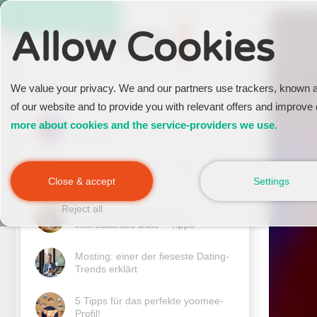
Jetzt Anmelden
Allow Cookies
We value your privacy. We and our partners use trackers, known 
Articles
of our website and to provide you with relevant offers and improve 
Der Dating-App Vergleich: Welche 
more about cookies and the service-providers we use.
App passt zu dir?
yoomee Erfahrungen: Was unsere 
Mitglieder sagen
Close & accept
Settings
Reject all
Gesprächsthemen für ein 
interessantes Date – Tipps
Mosting: einer der fieseste Dating-
Trends erklärt
5 Tipps für das perfekte yoomee-
Profil!