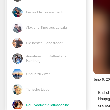
Pia und Aaron aus Berlin
Alex und Timo aus Leipzig
Die besten Liebeslieder
Annalena und Raffael aus 
Hamburg
Urlaub zu Zweit
June 6, 2
Tierische Liebe
Endlich
Hauptge
Neu: yoomee-Slotmaschine
und som