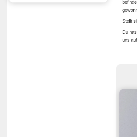
befinde
gewonne
Flirttipps zur WM
Stellt 
Du has
Verrückte yoomee-Anfragen
uns au
yoomee-Dating-Apps-Bingo
Du willst einen One-Night Stand?
Was deine Getränkewahl über dich 
verrät
Das verrückteste was ich für die 
Liebe tat
Datingchancen: iOS vs. Android