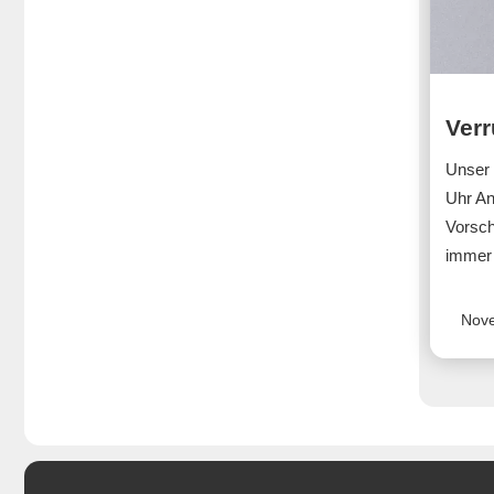
Unsere yoomee-Playlist für den 
Sommer
5 Tipps für die erste Nachricht
Ver
Unser 
yoomee-Account löschen
Uhr Anf
Vorsch
yoomee-Dating mit 
immer 
Altersunterschied
7 Sicherheitipps für das erste Date
Nove
Der Umgang mit Fake-Profilen auf 
yoomee.love
Drei vermeidbare Dating-Fehler 
die du machst